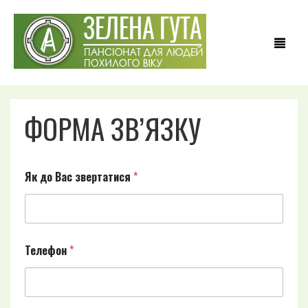
ФОРМА ЗВ’ЯЗКУ
ГОЛОВНА
ПРО НАС
п
Як до Вас звертатися
*
а
н
ПОСЛУГИ
с
і
ХОСПІС
о
н
Телефон
*
а
ЦІНИ
т
і
ГАЛЕРЕЯ
*