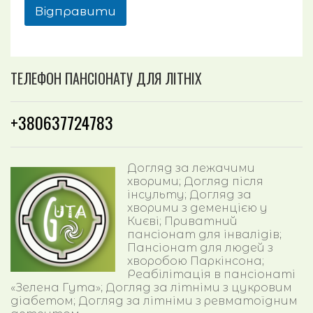
Відправити
ТЕЛЕФОН ПАНСІОНАТУ ДЛЯ ЛІТНІХ
+380637724783
Догляд за лежачими
хворими; Догляд після
інсульту; Догляд за
хворими з деменцією у
Києві; Приватний
пансіонат для інвалідів;
Пансіонат для людей з
хворобою Паркінсона;
Реабілітація в пансіонаті
«Зелена Гута»; Догляд за літніми з цукровим
діабетом; Догляд за літніми з ревматоїдним