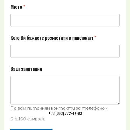
В
СТАТТІ ТА ПОРАДИ
а
Місто
*
с
НАШІ КОНТАКТИ
УКРАЇНСЬКА
Кого Ви бажаєте розмістити в пансіонаті
*
ENGLISH
Ваші запитання
Ціни на проживання
Відео пансіонату
Програми розміщення
Трансфер в пансіонат
Приватний хоспіс
По всім питанням контакти за телефоном
+38 (063) 772-47-83
0 із 100 символів.