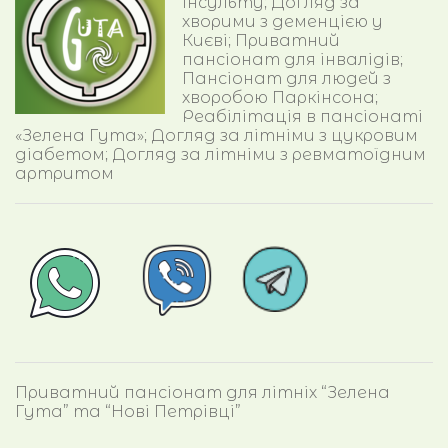
інсульту; Догляд за
хворими з деменцією у
Києві; Приватний
пансіонат для інвалідів;
Пансіонат для людей з
хворобою Паркінсона;
Реабілітація в пансіонаті
«Зелена Гута»; Догляд за літніми з цукровим
діабетом; Догляд за літніми з ревматоїдним
артритом
Приватний пансіонат для літніх “Зелена
Гута” та “Нові Петрівці”