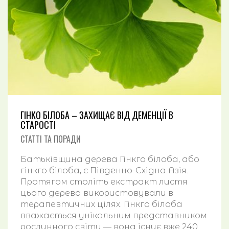
СТАТТІ ТА ПОРАДИ
НАШІ КОНТАКТИ
УКРАЇНСЬКА
ENGLISH
ГІНКО БІЛОБА – ЗАХИЩАЄ ВІД ДЕМЕНЦІЇ В
СТАРОСТІ
СТАТТІ ТА ПОРАДИ
Ціни на проживання
Відео пансіонату
Програми розміщення
Трансфер в пансіонат
Батьківщина дерева Гінкго білоба, або
Приватний хоспіс
гінкго білоба, є Південно-Східна Азія.
Протягом століть екстракт листя
цього дерева використовували в
терапевтичних цілях. Гінкго білоба
вважається унікальним представником
рослинного світу — вона існує вже 240