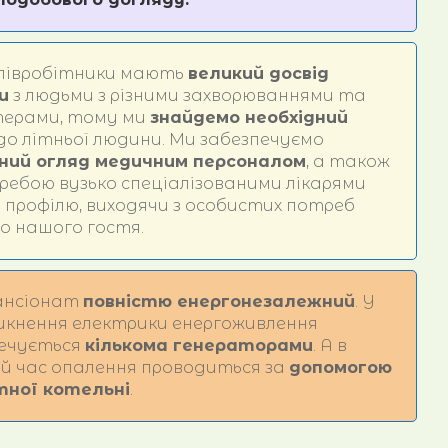
півробітники мають
великий досвід
и
з людьми з різними захворюваннями та
терами, тому ми
знайдемо необхідний
до літньої людини. Ми забезпечуємо
ний огляд медичним персоналом
, а також
ребою вузько спеціалізованими лікарями
о профілю, виходячи з особистих потреб
о нашого гостя.
ансіонат
повністю енергонезалежний
. У
никнення електрики енергоживлення
печується
кількома генераторами
. А в
й час опалення проводиться за
допомогою
тної котельні
.