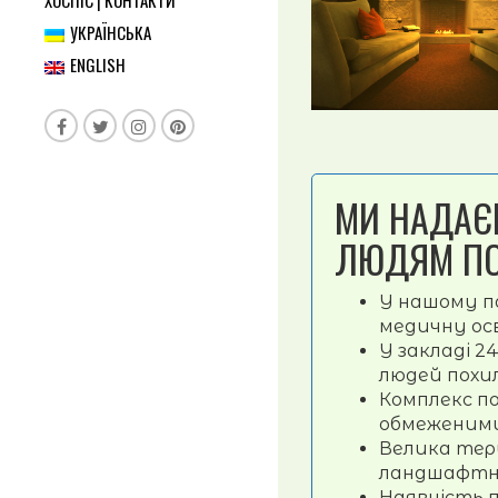
ХОСПІС | КОНТАКТИ
УКРАЇНСЬКА
ENGLISH
МИ НАДАЄ
ЛЮДЯМ ПО
У нашому п
медичну ос
У закладі 2
людей похил
Комплекс по
обмеженим
Велика тери
ландшафтн
Наявність п