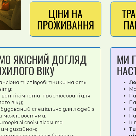
ЦІНИ НА
ТР
ПРОЖИВАННЯ
ПА
МО ЯКІСНИЙ ДОГЛЯД
МИ 
ХИЛОГО ВІКУ
НАС
ансіонаті співробітники мають
Ле
віту;
Ма
4 ванні кімнати, пристосовані для
Па
ого віку;
Па
будований спеціально для людей з
Па
и можливостями;
Па
торія зі своїм лісом та
Ін
им дизайном;
Ти
андусів та огорож безпеки;
ці