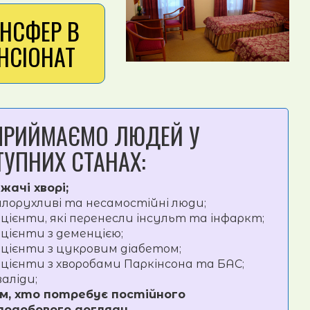
АНСФЕР В
НСІОНАТ
ПРИЙМАЄМО ЛЮДЕЙ У
ТУПНИХ СТАНАХ:
жачі хворі;
лорухливі та несамостійні люди;
цієнти, які перенесли інсульт та інфаркт;
цієнти з деменцією;
цієнти з цукровим діабетом;
цієнти з хворобами Паркінсона та БАС;
валіди;
м, хто потребує постійного
лодобового догляду.