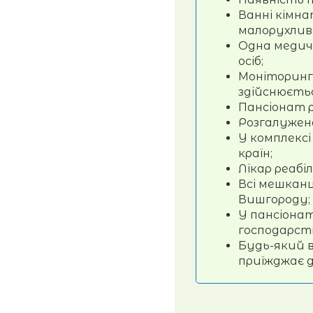
Ванні кімн
малорухлив
Одна медич
осіб;
Моніторинг 
здійснюєтьс
Пансіонат р
Розгалужена
У комплекс
країн;
Лікар реабі
Всі мешканц
Вишгороду;
У пансіонат
господарств
Будь-який 
приїжджає д