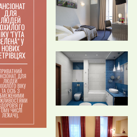
АНСІОНАТ
ДЛЯ
ЛЮДЕЙ
ОХИЛОГО
ІКУ "ГУТА
ЗЕЛЕНА" У
НОВИХ
ЕТРІВЦЯХ
ПРИВАТНИЙ
НСІОНАТ ДЛЯ
ЛЮДЕЙ
ХИЛОГО ВІКУ
ТА ОСІБ З
БМЕЖЕНИМИ
ЖЛИВОСТЯМИ
ЗДОРОВ'Я (У
ТОМУ ЧИСЛІ
ЛЕЖАЧІ).