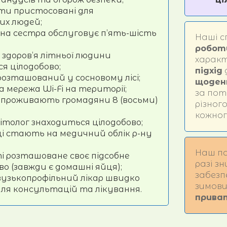
ати пристосовані для
их людей;
на сестра обслуговує п’ять-шість
Наші с
робот
здоров’я літньої людини
харак
я цілодобово;
підхід
озташований у сосновому лісі;
щоден
 мережа Wi-Fi на території;
за пот
і проживають громадяни 8 (восьми)
різног
кожног
літолог знаходиться цілодобово;
і стають на медичний облік р-ну
Наш п
і розташоване своє підсобне
разі з
о (завжди є домашні яйця);
забез
вузькопрофільний лікар швидко
зимови
ля консультацій та лікування.
прива