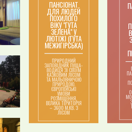
ПАНСІОНАТ
П
ДЛЯ ЛЮДЕЙ
ПОХИЛОГО
ВІКУ "ГУТА
П
ЗЕЛЕНА" У
В
ЛЮТІЖІ (ГУТА
МЕЖИГІРСЬКА)
П
ПРИРОДНИЙ
ЗАПОВІДНИК ПУЩА-
ВОДИЦЯ ЗІ СВОЇМ
ПА
КАЗКОВИМ ЛІСОМ
ТА МАЛЬОВНИЧОЮ
ПО
ПРИРОДОЮ.
ЄВРОПЕЙСЬКІ
О
УМОВИ
МО
РОЗМІЩЕННЯ,
ВЕЛИКА ТЕРИТОРІЯ
– 3600 М.КВ. З
ЛІСОМ