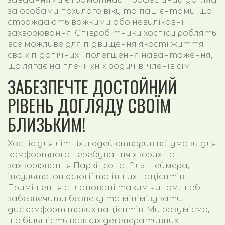
за особами похилого віку та пацієнтами, що
страждають важкими або невиліковні
захворювання. Співробітники хоспісу роблять
все можливе для підвищення якості життя
своїх підопічних і полегшення навантаження,
що лягає на плечі їхніх родичів, членів сім’ї.
ЗАБЕЗПЕЧТЕ ДОСТОЙНИЙ
РІВЕНЬ ДОГЛЯДУ СВОЇМ
БЛИЗЬКИМ!
Хоспіс для літніх людей створив всі умови для
комфортного перебування хворих на
захворювання Паркінсона, Альцгеймера,
інсульта, онкології та інших пацієнтів.
Приміщення сплановані таким чином, щоб
забезпечити безпеку та мінімізувати
дискомфорт таких пацієнтів. Ми розуміємо,
що більшість важких дегенеративних