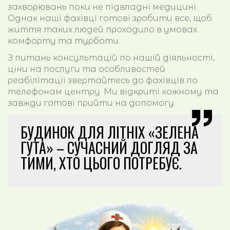
захворювань поки не підвладні медицині.
Однак наші фахівці готові зробити все, щоб
життя таких людей проходило в умовах
комфорту та турботи.
З питань консультацій по нашій діяльності,
ціни на послуги та особливостей
реабілітації звертайтесь до фахівців по
телефонам центру. Ми відкриті кожному та
завжди готові прийти на допомогу.
БУДИНОК ДЛЯ ЛІТНІХ «ЗЕЛЕНА
ГУТА» – СУЧАСНИЙ ДОГЛЯД ЗА
ТИМИ, ХТО ЦЬОГО ПОТРЕБУЄ.