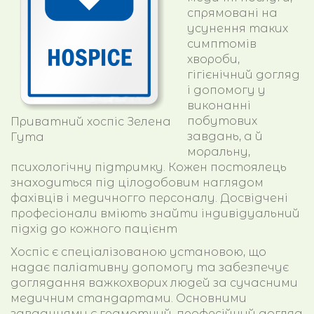
спрямовані на
СТАТТІ ТА ПОРАДИ
усунення таких
симптомів
хвороби,
ПАНСІОНАТ ДЛЯ ЛІТНІХ | БУДИНОК ПРЕСТАРІЛИХ | ХОСПІС |
гігієнічний догляд
КОНТАКТИ
і допомогу у
виконанні
УКРАЇНСЬКА
побутових
Приватний хоспіс Зелена
завдань, а й
Гута
ENGLISH
моральну,
психологічну підтримку. Кожен постоялець
знаходиться під цілодобовим наглядом
фахівців і медичногго персоналу. Досвідчені
професіонали вміють знайти індивідуальний
Ціни на проживання у пансіонаті
підхід до кожного пацієнт
Відео пансіонату “Зелена Гута”
Хоспіс є спеціалізованою установою, що
Програми розміщення в пансіонаті для літніх
надає паліативну допомогу та забезпечує
Пансіонат для літніх | Будинок престарілих | Трансфер в
доглядання важкохворих людей за сучасними
пансіонат
медичним стандартами. Основними
Приватний хоспіс для важкохворих в Києві
завданнями є грамотний, професійний догляд