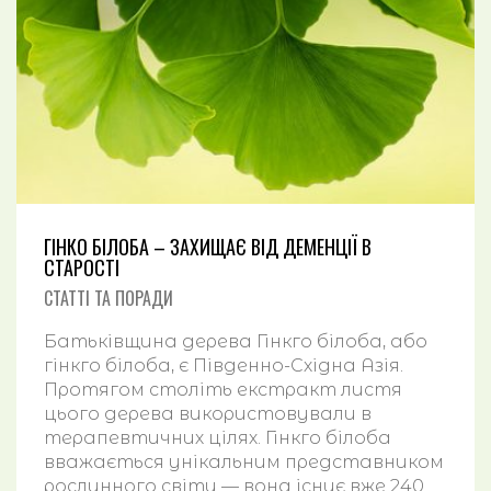
СТАТТІ ТА ПОРАДИ
ПАНСІОНАТ ДЛЯ ЛІТНІХ | БУДИНОК ПРЕСТАРІЛИХ | ХОСПІС |
КОНТАКТИ
УКРАЇНСЬКА
ENGLISH
ГІНКО БІЛОБА – ЗАХИЩАЄ ВІД ДЕМЕНЦІЇ В
СТАРОСТІ
СТАТТІ ТА ПОРАДИ
Батьківщина дерева Гінкго білоба, або
Ціни на проживання у пансіонаті
гінкго білоба, є Південно-Східна Азія.
Відео пансіонату “Зелена Гута”
Протягом століть екстракт листя
Програми розміщення в пансіонаті для літніх
цього дерева використовували в
Пансіонат для літніх | Будинок престарілих | Трансфер в
терапевтичних цілях. Гінкго білоба
пансіонат
вважається унікальним представником
Приватний хоспіс для важкохворих в Києві
рослинного світу — вона існує вже 240